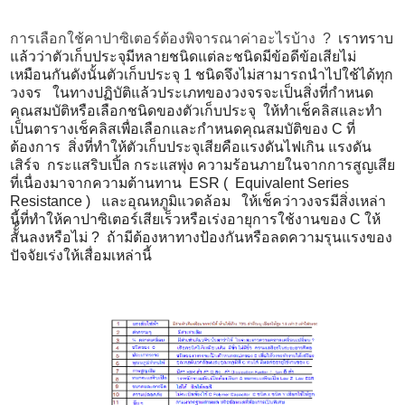
การเลือกใช้คาปาซิเตอร์ต้องพิจารณาค่าอะไรบ้าง ?
เราทราบ
แล้วว่าตัวเก็บประจุมี
หลายชนิดแต่ละชนิดมีข้อดีข้อเสี
ยไม่
เหมือนกันดังนั้นตัวเก็
บประจุ 1 ชนิดจึงไม่สามารถนำไปใช้ได้ทุ
ก
วงจร ในทางปฏิบัติแล้
วประเภทของวงจรจะเป็นสิ่งที่
กำหนด
คุณสมบัติหรือเลือกชนิ
ดของตัวเก็บประจุ ให้ทำเช็คลิสและทำ
เป็นตารางเช็
คลิสเพื่อเลือกและกำหนดคุณสมบั
ติของ C ที่
ต้องการ สิ่งที่ทำให้ตัวเก็บประจุเสียคื
อแรงดันไฟเกิน แรงดัน
เสิร์จ กระแสริบเปิ้ล กระแสพุ่ง ความร้อนภายในจากการสูญเสีย
ที่
เนื่องมาจากความต้านทาน ESR ( Equivalent Series
Resistance ) และอุณหภูมิแวดล้อม ให้เช็คว่าวงจรมีสิ่งเหล่า
นี้
ที่ทำให้คาปาซิเตอร์เสียเร็วหรื
อเร่งอายุการใช้งานของ C ให้
สัั้นลงหรือไม่ ? ถ้ามีต้องหาทางป้องกันหรื
อลดความรุนแรงของ
ปัจจัยเร่งให้
เสื่อมเหล่านี้