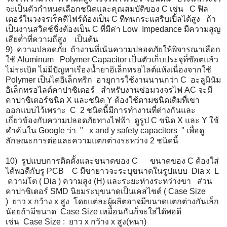
จะเป็นตัวกำหนดเลื
อกชนิดและคุณสมบัติของ C เช่น C ฟิล
เตอร์ในวงจรเร็คติไฟร์ต้
องเป็น C ทีทนกระแสริบเปิ้ลได้สูง ถ้า
เป็นงานสวิตช์ชิ่งต้องเป็น C ที่มีค่า Low Impedance มีความสูญ
เสียต่ำที่ความถี่สูง เป็นต้น
9) ความปลอดภัย ถ้างานที่เน้นความปลอดภัยให้พิ
จารณาเลือก
ใช้ Aluminum Polymer Capacitor เป็นตัวเก็บประจุที่ซ๊อตแล้ว
ไม่
ระเบิด ไม่มีปัญหาเรืองน้ำยาอิเล็
กทรอไลต์แห้งเนื่องจากใช้
Polymer เป็นไดอิเล็กทริก อายุการใช้งานนานกว่า C อะลูมินัม
อิเล็กทรอไลต์คาปาซิ
เตอร์ สำหรับงานซ่อมวงจรไฟ AC จะมี
คาปาซิเตอร์ชนิด X และชนิด Y ต้องใช้ตามชนิดเดิมที่
เขา
ออกแบบไว้เพราะ C 2 ชนิดนี้มีการทำงานที่ต่างกั
นและ
เกี่ยวข้องกับความปลอดภั
ยทางไฟฟ้า ดูรูป C ชนิด X และ Y ใช้
คำค้นใน Google ว่า " x and y safety capacitors " เพื่อดู
ลักษณะการต่
อและความแตกต่างระหว่าง 2 ชนิดนี้
10) รูปแบบการติดตั้งและขนาดของ C ขนาดของ C ต้องใส่
ได้พอดีกับรู PCB C มีขายาวจะระบุขนาดในรูปแบบ Dia x L
ความโต ( Dia ) ความสูง (H) และระยะห่างระหว่างขา ส่วน
คาปาซิเตอร์ SMD นิยมระบุขนาดเป็นเคสไชต์ ( Case Size
) ยาว x กว้าง x สูง โดยแต่ละผู้ผลิตอาจมีขนาดแตกต่
างกันเล็ก
น้อยถ้ามีขนาด Case Size เหมือนกันก็จะใส่ได้พอดี
เช่น Case Size : ยาว x กว้าง x สูง(หนา)