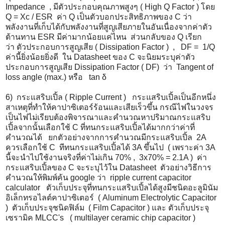
Impedance , มีตัวประกอบคุณภาพสูงๆ ( High Q Factor ) โดย
Q = Xc / ESR ค่า Q เป็นตัวบอกประสิทธิภาพของ C ว่า
พลังงานที่เก็บได้กับพลั
งงานที่สูญเสียภายในอันเนื่
องจากค่าตัว
ต้านทาน ESR มีค่ามากน้อยแค่ไหน ส่วนกลับของ Q เรียก
ว่า ตัวประกอบการสูญเสีย ( Dissipation Factor ) , DF = 1/Q
ค่านี้ยิ่งน้อยยิ่งดี ใน Datasheet ของ C จะนิยมระบุค่าตัว
ประกอบการสู
ญเสีย Dissipation Factor ( DF) ว่า Tangent of
loss angle (max.) หรือ tan δ
6) กระแสริบเปิ้ล ( Ripple Current ) กระแสริบเปิ้ลเป็นอีกหนึ่
ง
สาเหตุที่ทำให้คาปาซิเตอร์ร้
อนและเสียเร็วขึ้น กรณีไฟในวงจร
เป็นไฟไม่เรียบต้
องพิจารณาและคำนวณหาปริ
มาณกระแสริบ
เปิ้ลจากนั้นเลื
อกใช้ C ที่ทนกระแสริบเปิ้ลได้มากกว่าค่
าที่
คำนวณได้ ยกตัวอย่างจากการคำนวณมี
กระแสริบเปิ้ล 2A
ควรเลือกใช้ C ทีทนกระแสริบเปิ้ลได้ 3A ขึ้นไป ( เพราะค่า 3A
นี้จะนำไปใช้งานจริงที่ค่าไม่
เกิน 70% , 3x70% = 2.1A ) ค่า
กระแสริบเปิ้ลของ C จะระบุไว้ใน Datasheet ตัวอย่างวิธีการ
คำนวณให้พิมพ์ค้
น google ว่า ripple current capacitor
calculator ตัวเก็บประจุที่ทนกระแสริบเปิ้
ลได้สูงมีชนิดอะลูมินัม
อิเล็
กทรอไลต์คาปาซิเตอร์ ( Aluminum Electrolytic Capacitor
) ตัวเก็บประจุชนิดฟิล์ม ( Film Capacitor ) และ ตัวเก็บประจุ
เซรามิค MLCC's ( multilayer ceramic chip capacitor )