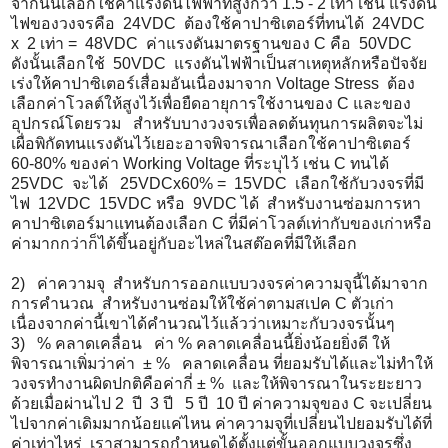
จากนั้นเลือกใช้ค่าแรงดันไฟฟ้
าที่สูงกว่า 1.5 - 2 เท่า เช่น แรงดัน
ไฟของวงจรคือ 24VDC ต้องใช้คาปาซิเตอร์ที่ทนได้ 24VDC
x 2 เท่า = 48VDC ค่าแรงดันมาตรฐานของ C คือ 50VDC
ดังนั้นเลือกใช้ 50VDC แรงดันไฟฟ้าเป็นสาเหตุหลักหรื
อปัจจัย
เร่งให้คาปาซิเตอร์เสื่
อมอันเนื่องมาจาก Voltage Stress ต้อง
เลือกค่าโวลต์ให้สูงไว้เพื่
อยืดอายุการใช้งานของ C และของ
อุปกรณ์โดยรวม สำหรับบางวงจรเพื่อลดต้นทุ
นการผลิตจะไม่
เผื่อพิกัดทนแรงดั
นไว้เยอะอาจพิจารณาเลือกใช้
คาปาซิเตอร์
60-80% ของค่า Working Voltage ที่ระบุไว้ เช่น C ทนได้
25VDC จะได้ 25VDCx60% = 15VDC เลือกใช้กับวงจรที่มี
ไฟ 12VDC 15VDC หรือ 9VDC ได้ สำหรับงานซ่อมการหา
คาปาซิเตอร์
มาแทนต้องเลือก C ที่มีค่าโวลต์เท่ากับของเก่าหรื
อ
ค่ามากกว่าก็ได้ขึ้นอยู่กั
บอะไหล่ในสต๊อคที่มีให้เลือก
2) ค่าความจุ สำหรับการออกแบบวงจรค่าความจุนี้
ได้มาจาก
การคำนวณ สำหรับงานซ่อมให้ใช้ค่าตามสเปค C ตัวเก่า
เนื่องจากค่านี้เขาได้
คำนวณไว้แล้วว่าเหมาะกับวงจรนั้
นๆ
3) % คลาดเคลื่อน ค่า % คลาดเคลื่อนนี้ยิ่งน้อยยิ่งดี ให้
พิจารณาเพิ่มว่าค่า ± % คลาดเคลื่อน ที่ยอมรับได้
และไม่ทำให้
วงจรทำงานผิดปกติคื
อค่ากี่ ± % และให้พิจารณาในระยะยาว
ด้วยเมื่
อผ่านไป 2 ปี 3 ปี 5 ปี 10 ปี ค่าความจุของ C จะเปลี่ยน
ไปจากค่าเดิมมากน้
อยแค่ไหน ค่าความจุที่เปลี่
ยนไปยอมรับได้ที่
ค่าเท่าไหร่ เราสามารถกำหนดได้ตั้งแต่ขั้
นออกแบบวงจรซึ่ง