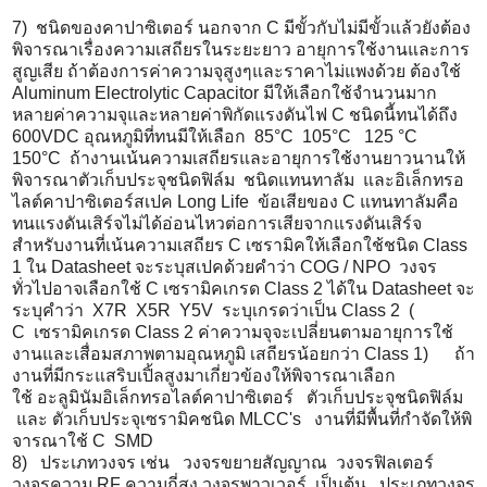
7) ชนิดของคาปาซิเตอร์ นอกจาก C มีขั้วกับไม่มีขั้วแล้วยังต้
อง
พิจารณาเรื่องความเสถี
ยรในระยะยาว อายุการใช้งานและการ
สูญเสีย ถ้าต้องการค่าความจุสู
งๆและราคาไม่แพงด้วย ต้องใช้
Aluminum Electrolytic Capacitor มีให้เลือกใช้จำนวนมาก
หลายค่
าความจุและหลายค่าพิกัดแรงดันไฟ C ชนิดนี้ทนได้ถึง
600VDC อุณหภูมิที่ทนมีให้เลือก 85°C 105°C 125 °C
150°C ถ้างานเน้นความเสถียรและอายุ
การใช้งานยาวนานให้
พิจารณาตั
วเก็บประจุชนิดฟิล์ม ชนิดแทนทาลัม และอิเล็กทรอ
ไลต์คาปาซิเตอร์
สเปค Long Life ข้อเสียของ C แทนทาลัมคือ
ทนแรงดันเสิร์จไม่
ได้อ่อนไหวต่อการเสียจากแรงดั
นเสิร์จ
สำหรับงานที่เน้นความเสถียร C เซรามิคให้เลือกใช้ชนิด Class
1 ใน Datasheet จะระบุสเปคด้วยคำว่า COG / NPO วงจร
ทั่วไปอาจเลือกใช้ C เซรามิคเกรด Class 2 ได้ใน Datasheet จะ
ระบุคำว่า X7R X5R Y5V ระบุเกรดว่าเป็น Class 2 (
C เซรามิคเกรด Class 2 ค่าความจุจะเปลี่ยนตามอายุ
การใช้
งานและเสื่อมสภาพตามอุ
ณหภูมิ เสถียรน้อยกว่า Class 1) ถ้า
งานที่มีกระแสริบเปิ้ลสู
งมาเกี่ยวข้องให้พิจารณาเลื
อก
ใช้ อะลูมินัมอิเล็กทรอไลต์
คาปาซิเตอร์ ตัวเก็บประจุชนิดฟิล์ม
และ ตัวเก็บประจุเซรามิคชนิด MLCC's งานที่มีพื้นที่กำจัดให้พิ
จารณาใช้ C SMD
8) ประเภทวงจร เช่น วงจรขยายสัญญาณ วงจรฟิลเตอร์
วงจรความ RF ความถี่สูง วงจรพาวเวอร์ เป็
นต้น ประเภทวงจร