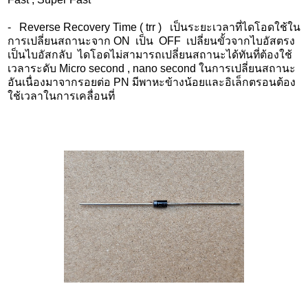
- Reverse Recovery Time ( trr ) เป็นระยะเวลาที่ไดโอดใช้
ใน
การเปลี่ยนสถานะจาก ON เป็น OFF เปลี่ยนขั้วจากไบอัสตรง
เป็นไบอั
สกลับ ไดโอดไม่สามารถเปลี่ยนสถานะได้
ทันที่ต้องใช้
เวลาระดับ Micro second , nano second ในการเปลี่ยนสถานะ
อันเนื่
องมาจากรอยต่อ PN มีพาหะข้างน้อยและอิเล็กตรอนต้
อง
ใช้เวลาในการเคลื่อนที่