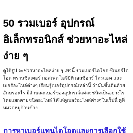
50 รวมเบอร์ อุปกรณ์
อิเล็กทรอนิกส์ ช่วยหาอะไหล่
ง่าย ๆ
ดูใต้รูป จะช่วยหาอะไหล่ง่าย ๆ เพจนี้ รวมเบอร์ไดโอด ซีเนอร์ได
โอด ทรานซิสเตอร์ มอสเฟต ไอจีบีที เอสซีอาร์ ไตรแอค และ
เบอร์อะไหล่ต่างๆ เรียนรู้เบอร์อุปกรณ์เหล่านี้ ว่ามันขึ้นต้นด้วย
อักษรอะไร มีลักษณะเบอร์ของอุปกรณ์แต่ละชนิดเป็นอย่างไร
โดยแยกตามชนิดอะไหล่ ให้ไล่ดูเบอร์อะไหล่ต่างๆในเว็ปนี้ ดูที่
หมวดหมู่ด้านข้าง
การหาเบอร์แทนไดโอดและการเลือกใช้