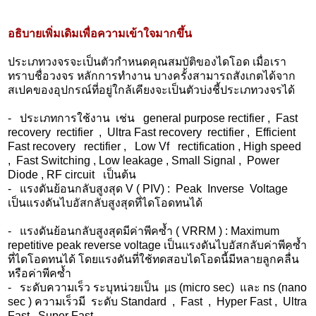
อธิบายเพิ่มเดิมเพื่อความเข้
าใจมากขึ้น
ประเภทวงจรจะเป็นตัวกำหนดคุ
ณสมบัติของไดโอด เมื่อเรา
ทราบชื่อวงจร หลักการทำงาน บางครั้งสามารถสังเกตได้
จาก
สเปคของอุปกรณ์ที่อยู่ใกล้
เคียงจะเป็นตัวบ่งชี้
ประเภทวงจรได้
- ประเภทการใช้งาน เช่น general purpose rectifier , Fast
recovery rectifier , Ultra Fast recovery rectifier , Efficient
Fast recovery rectifier , Low Vf rectification , High speed
, Fast Switching , Low leakage , Small Signal , Power
Diode , RF circuit เป็นต้น
- แรงดันย้อนกลับสูงสุด V ( PIV) : Peak Inverse Voltage
เป็นแรงดันไบอัสกลับสูงสุดที่
ไดโอดทนได้
- แรงดันย้อนกลับสูงสุดมีค่าพีคซ้ำ
( VRRM ) : Maximum
repetitive peak reverse voltage เป็นแรงดันไบอัสกลับค่าพีคซ้ำ
ที่
ไดโอดทนได้ โดยแรงดันที่ใช้ทดสอบไดโอดนี้มี
หลายลูกคลื่่น
หรือค่าพีคซ้ำ
- ระดับความเร็ว ระบุหน่วยเป็น
µ
s (micro sec) และ ns (nano
sec ) ความเร็วมี ระดับ Standard , Fast , Hyper Fast , Ultra
Fast , Super Fast