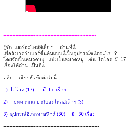
-------------------------------------------------------------
รู้จัก เบอร์อะไหล่อิเล็ก ฯ
อ่านที่นี้
เพื่อสังเกตว่าเบอร์ขึ้นต้นแบบนี้เป็นอุปกรณ์ชนิดอะไร ?
โดยจัดเป็นหมวดหมู่ แบ่งเป็นหมวดหมู่ เช่น ไดโอด มี 17
เรื่องให้อ่าน เป็นต้น
คลิก เลือกหัวข้อต่อไปนี้ ................
1)
ไดโอด
(17)
มี 17 เรื่อง
2)
บทความเกี่ยวกับอะไหล่อิเล็กฯ
(3)
3)
อุปกรณ์อิเล็กทรอนิกส์
(30) มี 30 เรื่อง
---------------------------------------------------------------